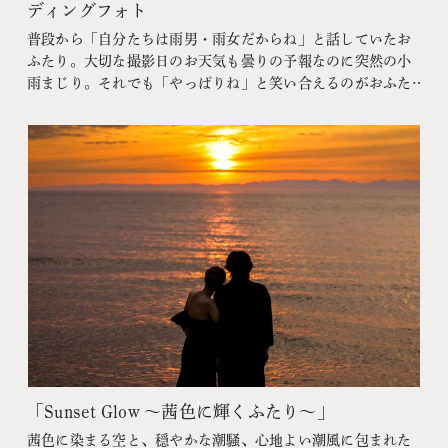
ディングフォト
普段から「自分たちは雨男・雨女だからね」と話していたお
ふたり。大切な撮影日のお天気も曇りの予報なのに突然の小
雨まじり。それでも「やっぱりね」と笑い合えるのがおふた
りらしさです。 前半は潤いを纏った美しい自然との共演。後
半はおふたりにとって大切な思い出が詰まったピッチ上で、
新郎のアシストによる「新婦の1ミリ」でゴーーール!!!
こ
の日だからこそ残せた景色とと…
「Sunset Glow ～茜色に輝くふたり～」
茜色に染まる空と、穏やかな潮騒、心地よい潮風に包まれた