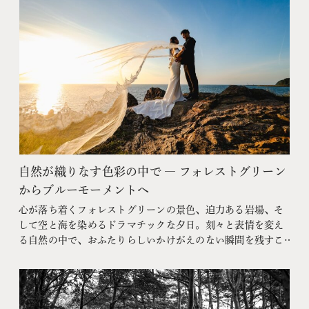
自然が織りなす色彩の中で ― フォレストグリーン
からブルーモーメントへ
心が落ち着くフォレストグリーンの景色、迫力ある岩場、そ
して空と海を染めるドラマチックな夕日。刻々と表情を変え
る自然の中で、おふたりらしいかけがえのない瞬間を残すこ
とができました。最後は幻想的なブルーモーメントに包まれ
た海岸で、ロマンチックな一日の締めくくりを。すべての景
色が、おふたりの物語を美しく彩ってくれました。