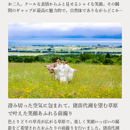
お二人。クールな表情からふと見せるシャイな笑顔。その瞬
間のギャップが最高に魅力的で、自然体でありながらどこか
特別な輝きに引き込まれていきました。そんな素敵な時間を
一緒に残せたことを大変嬉しく思います。
澄み切った空気に包まれて。猪苗代湖を望む草原
で叶えた笑顔あふれる前撮り
色とりどりの草花が広がる草原で、楽しく笑顔いっぱいの撮
影をご希望されたおふたりの前撮りを行いました。猪苗代湖