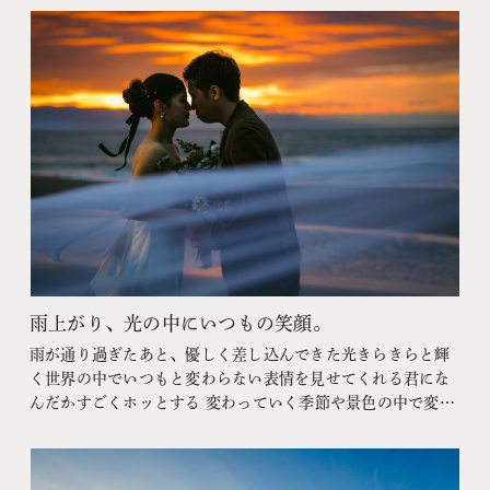
撮影を楽しんでいただきました。橋を行き交う方々からもた
くさんの祝福をいただき、会津の歴史と人の温かさに包まれ
た素敵な一日となりました。
雨上がり、光の中にいつもの笑顔。
雨が通り過ぎたあと、優しく差し込んできた光きらきらと輝
く世界の中でいつもと変わらない表情を見せてくれる君にな
んだかすごくホッとする 変わっていく季節や景色の中で変わ
らないものがあることの安心感そんな温かい温度がこの一枚
から伝わったら嬉しいです