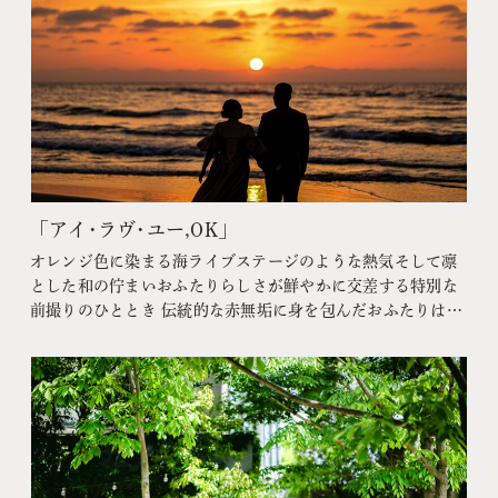
「アイ･ラヴ･ユー,OK」
オレンジ色に染まる海ライブステージのような熱気そして凛
とした和の佇まい⁡おふたりらしさが鮮やかに交差する特別な
前撮りのひととき 伝統的な赤無垢に身を包んだおふたりは新
緑のガーデンでも柔らかな光のスタジオでも息をのむほどに
美しく気品に満ちあふれていました⁡ドレスに着替え向かった
先は新潟の浜辺まるでこの瞬間のために用意されたかのよう
に水平線へと沈みゆく夕陽⁡あた…