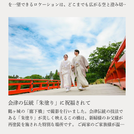
を一望できるロケーションは、どこまでも広がる空と澄み切
った空気が魅力。 自然体で過ごすおふたりの姿はとても美し
く、笑顔のひとつひとつが印象的でした。雄大な自然の中
で、おふたりらしい幸せな瞬間をたくさん写真に残すことが
できた前撮りとなりました。
会津の伝統「朱塗り」に祝福されて
鶴ヶ城の「廊下橋」で撮影を行いました。会津伝統の技法で
ある「朱塗り」が美しく映えるこの橋は、新婦様のお父様が
再塗装を施された特別な場所です。 ご両家のご家族様が温か
く見守るなか、お二人らしく元気に楽しく、笑顔いっぱいで