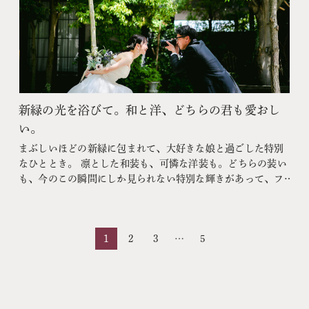
新緑の光を浴びて。和と洋、どちらの君も愛おし
い。
まぶしいほどの新緑に包まれて、大好きな娘と過ごした特別
なひととき。 凛とした和装も、可憐な洋装も。どちらの装い
も、今のこの瞬間にしか見られない特別な輝きがあって、フ
ァインダー越しに胸がいっぱいになりました。 緑を吹き抜け
る風が心地よくて、ただ一緒に笑い合っているだけで幸せ。
大きくなっても、今日のこの光の色を覚えていてくれたらい
1
2
3
…
5
いな。