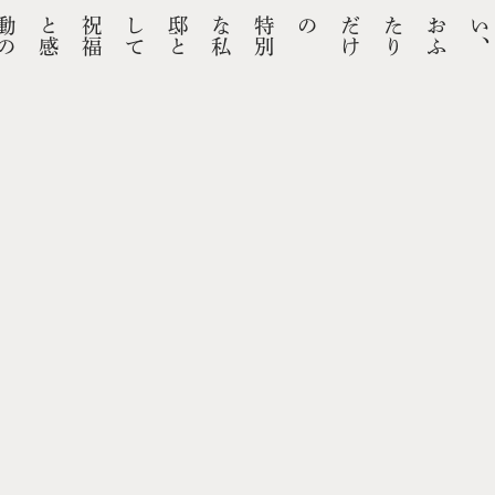
特
別
な
私
邸
と
し
て
祝
福
と
感
動
の
1
日
を
の