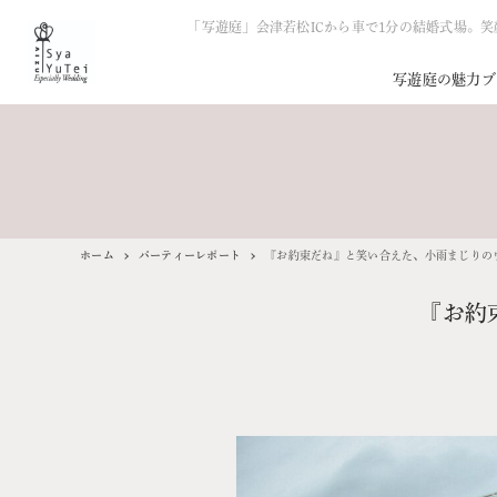
「写遊庭」会津若松ICから車で1分の結婚式場。
写遊庭の魅力
ブ
ホーム
パーティーレポート
『お約束だね』と笑い合えた、小雨まじりの
『お約