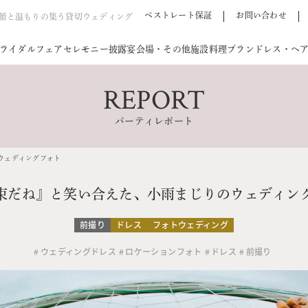
ベストレート保証
お問い合わせ
笑顔と温もりの集う貸切ウェディング
ライダルフェア
セレモニー
披露宴会場・その他施設
料理
プラン
ドレス・ヘ
REPORT
パーティレポート
ウェディングフォト
束だね』と笑い合えた、小雨まじりのウェディン
前撮り
ドレス
フォトウェディング
ウェディングドレス
ロケーションフォト
ドレス
前撮り