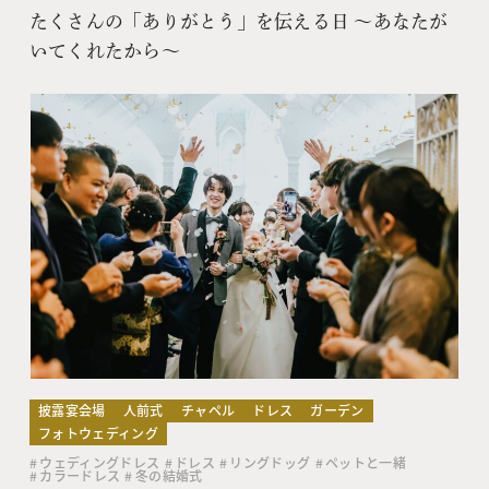
たくさんの「ありがとう」を伝える日 〜あなたが
いてくれたから〜
披露宴会場
人前式
チャペル
ドレス
ガーデン
フォトウェディング
ウェディングドレス
ドレス
リングドッグ
ペットと一緒
カラードレス
冬の結婚式