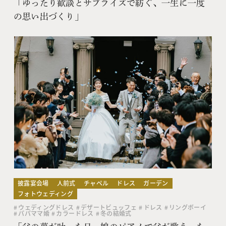
「ゆったり歓談とサプライズで紡ぐ、一生に一度
の思い出づくり」
披露宴会場
人前式
チャペル
ドレス
ガーデン
フォトウェディング
ウェディングドレス
デザートビュッフェ
ドレス
リングボーイ
パパママ婚
カラードレス
冬の結婚式