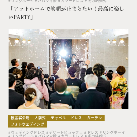
リングボーイ
パパママ婚
カラードレス
冬の結婚式
「アットホームで笑顔が止まらない！最高に楽し
いPARTY」
披露宴会場
人前式
チャペル
ドレス
ガーデン
フォトウェディング
ウェディングドレス
デザートビュッフェ
ドレス
リングボーイ
リングガール
パパママ婚
カラードレス
冬の結婚式