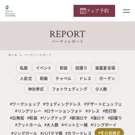
フェア予約
REPORT
パーティレポート
ホーム
パーティーレポート
私服
イベント
和装
前撮り
披露宴会場
人前式
和婚
チャペル
ドレス
ガーデン
神社挙式
フォトウェディング
少人数
ワークショップ
ウェディングドレス
デザートビュッフェ
リングリレー
ロケーションフォト
ドレス
色打掛
白無垢
和装
リングドッグ
新潟ロケ
海ロケ
前撮り
アットホーム
大人数
ペットと一緒
リングボーイ
冬の結婚式
リングガール
パパママ婚
カラードレス