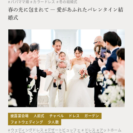
パパママ婚
カラードレス
冬の結婚式
春の光に包まれて ― 愛があふれたバレンタイン結
婚式
披露宴会場
人前式
チャペル
ドレス
ガーデン
フォトウェディング
少人数
ウェディングドレス
デザートビュッフェ
ドレス
アットホーム