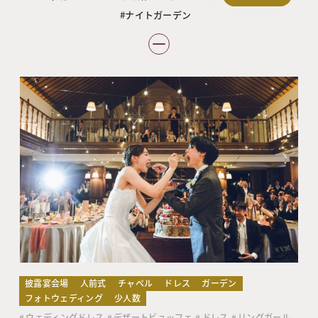
ナイトガーデン
披露宴会場
人前式
チャペル
ドレス
ガーデン
フォトウェディング
少人数
ウェディングドレス
デザートビュッフェ
ドレス
リングガール