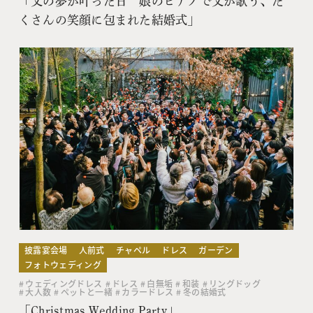
「父の夢が叶った日 娘のピアノで父が歌う、た
くさんの笑顔に包まれた結婚式」
披露宴会場
人前式
チャペル
ドレス
ガーデン
フォトウェディング
ウェディングドレス
ドレス
白無垢
和装
リングドッグ
大人数
ペットと一緒
カラードレス
冬の結婚式
「Christmas Wedding Party」