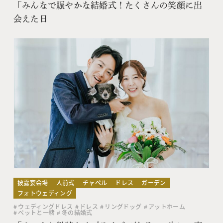
「みんなで賑やかな結婚式！たくさんの笑顔に出
会えた日
披露宴会場
人前式
チャペル
ドレス
ガーデン
フォトウェディング
ウェディングドレス
ドレス
リングドッグ
アットホーム
ペットと一緒
冬の結婚式