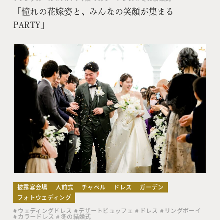
「憧れの花嫁姿と、みんなの笑顔が集まる
PARTY」
披露宴会場
人前式
チャペル
ドレス
ガーデン
フォトウェディング
ウェディングドレス
デザートビュッフェ
ドレス
リングボーイ
カラードレス
冬の結婚式