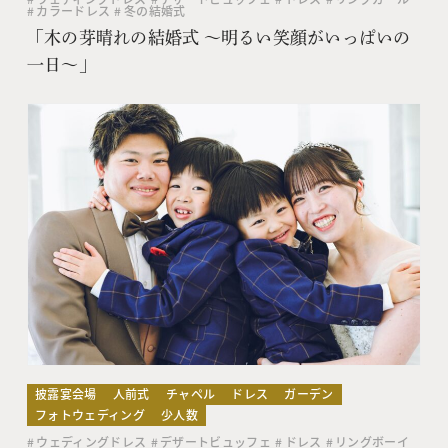
カラードレス
冬の結婚式
「木の芽晴れの結婚式 〜明るい笑顔がいっぱいの
一日〜」
披露宴会場
人前式
チャペル
ドレス
ガーデン
フォトウェディング
少人数
ウェディングドレス
デザートビュッフェ
ドレス
リングボーイ