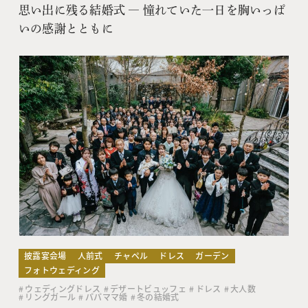
思い出に残る結婚式 ― 憧れていた一日を胸いっぱ
いの感謝とともに
披露宴会場
人前式
チャペル
ドレス
ガーデン
フォトウェディング
ウェディングドレス
デザートビュッフェ
ドレス
大人数
リングガール
パパママ婚
冬の結婚式