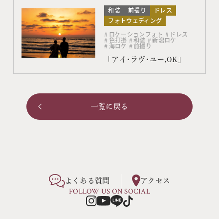
和装
前撮り
ドレス
フォトウェディング
ロケーションフォト
ドレス
色打掛
和装
新潟ロケ
海ロケ
前撮り
「アイ･ラヴ･ユー,OK」
一覧に戻る
よくある質問
アクセス
FOLLOW US ON SOCIAL