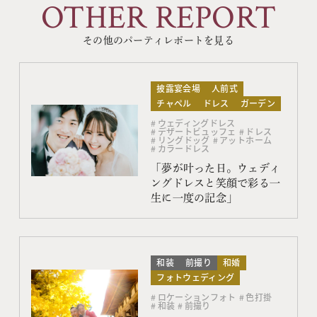
OTHER REPORT
その他のパーティレポートを見る
披露宴会場
人前式
チャペル
ドレス
ガーデン
ウェディングドレス
デザートビュッフェ
ドレス
リングドッグ
アットホーム
カラードレス
「夢が叶った日。ウェディ
ングドレスと笑顔で彩る一
生に一度の記念」
和装
前撮り
和婚
フォトウェディング
ロケーションフォト
色打掛
和装
前撮り