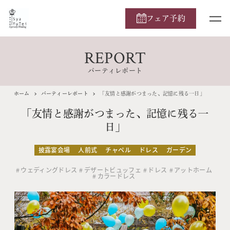
フェア予約
REPORT
パーティレポート
ホーム
パーティーレポート
「友情と感謝がつまった、記憶に残る一日」
「友情と感謝がつまった、記憶に残る一
日」
披露宴会場
人前式
チャペル
ドレス
ガーデン
ウェディングドレス
デザートビュッフェ
ドレス
アットホーム
カラードレス