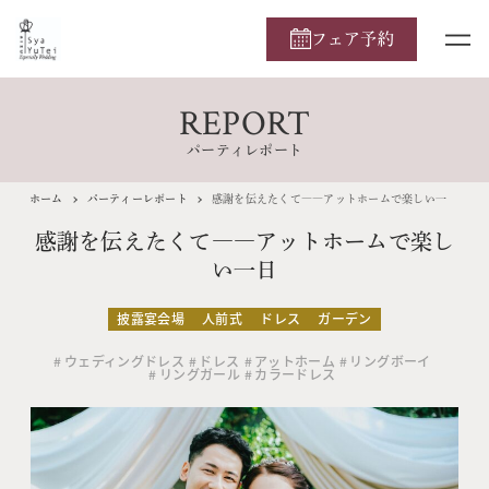
フェア予約
REPORT
パーティレポート
ホーム
パーティーレポート
感謝を伝えたくて――アットホームで楽しい一日
感謝を伝えたくて――アットホームで楽し
い一日
披露宴会場
人前式
ドレス
ガーデン
ウェディングドレス
ドレス
アットホーム
リングボーイ
リングガール
カラードレス