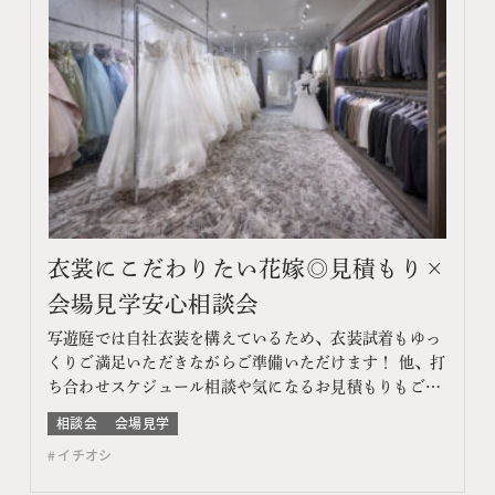
衣裳にこだわりたい花嫁◎見積もり×
会場見学安心相談会
写遊庭では自社衣装を構えているため、衣装試着もゆっ
くりご満足いただきながらご準備いただけます！ 他、打
ち合わせスケジュール相談や気になるお見積もりもご提
案♪ このフェアに含まれるコンテンツ フェア特典 特典
相談会
会場見学
内容 WEBサイトよりフェア予約をしていただき、ご来
イチオシ
館いただいた方限定でエンゲージメントフォトをプレゼ
ント♪ 期間 ネット予約：前日18時までTEL予約：…