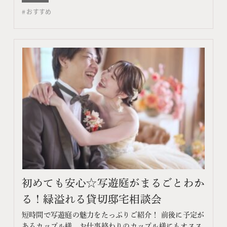
コンテンツ フェア特典 特典内容 WEBサイトよりフェア
おすすめ
予約をしていただき、ご来館いただいた方限定でエンゲ
ージメントフォトをプレゼント♪ 期間 ネット予…
初めても安心☆写遊庭がまるごとわか
る！緑溢れる貸切邸宅相談会
短時間で写遊庭の魅力をたっぷりご紹介！ 前後に予定が
あるカップル様、お仕事終わりのカップル様にもオスス