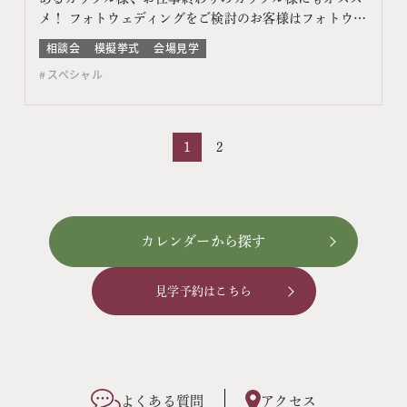
メ！ フォトウェディングをご検討のお客様はフォトウェ
ディング相談会よりご予約ください このフェアに含まれ
相談会
模擬挙式
会場見学
るコンテンツ フェア特典 特典内容 WEBサイトよりフェ
スペシャル
ア予約をしていただき、ご来館いただいた方限定でエン
ゲージメントフォトをプレゼント♪ 期間 ネット予…
1
2
カレンダーから探す
見学予約はこちら
よくある質問
アクセス