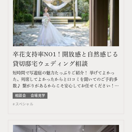
卒花支持率NO1！開放感と自然感じる
貸切邸宅ウェディング相談
短時間で写遊庭の魅力たっぷりご紹介！ 挙げてよかっ
た、列席してよかったからと口コミを聞いてのご予約多
数♪ 繋がりがあるからこそ安心してお任せください！
このフェアに含まれるコンテンツ フェア特典 特典内容
相談会
会場見学
WEBサイトよりフェア予約をしていただき、ご来館いた
スペシャル
だいた方限定でエンゲージメントフォトをプレゼント♪
期間 ネット予約：前日18時までTEL予約：当日ま…