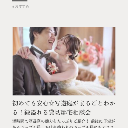
コンテンツ フェア特典 特典内容 WEBサイトよりフェア
おすすめ
予約をしていただき、ご来館いただいた方限定でエンゲ
ージメントフォトをプレゼント♪ 期間 ネット予…
初めても安心☆写遊庭がまるごとわか
る！緑溢れる貸切邸宅相談会
短時間で写遊庭の魅力をたっぷりご紹介！ 前後に予定が
あるカップル様、お仕事終わりのカップル様にもオスス