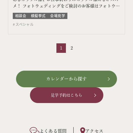
メ！ フォトウェディングをご検討のお客様はフォトウェ
ディング相談会よりご予約ください このフェアに含まれ
相談会
模擬挙式
会場見学
るコンテンツ フェア特典 特典内容 WEBサイトよりフェ
スペシャル
ア予約をしていただき、ご来館いただいた方限定でエン
ゲージメントフォトをプレゼント♪ 期間 ネット予…
1
2
カレンダーから探す
見学予約はこちら
よくある質問
アクセス