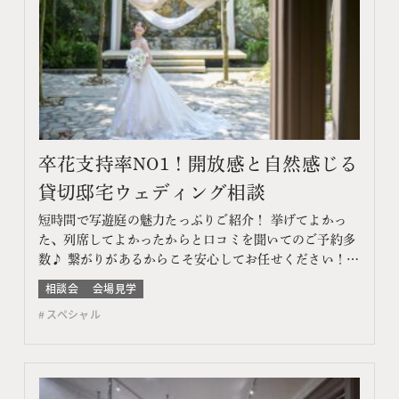
卒花支持率NO1！開放感と自然感じる
貸切邸宅ウェディング相談
短時間で写遊庭の魅力たっぷりご紹介！ 挙げてよかっ
た、列席してよかったからと口コミを聞いてのご予約多
数♪ 繋がりがあるからこそ安心してお任せください！
このフェアに含まれるコンテンツ フェア特典 特典内容
相談会
会場見学
WEBサイトよりフェア予約をしていただき、ご来館いた
スペシャル
だいた方限定でエンゲージメントフォトをプレゼント♪
期間 ネット予約：前日18時までTEL予約：当日ま…