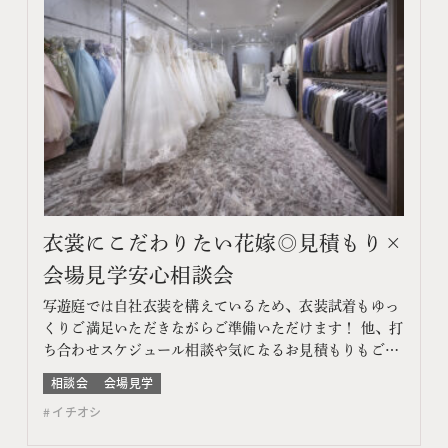
衣裳にこだわりたい花嫁◎見積もり×
会場見学安心相談会
写遊庭では自社衣装を構えているため、衣装試着もゆっ
くりご満足いただきながらご準備いただけます！ 他、打
ち合わせスケジュール相談や気になるお見積もりもご提
案♪ このフェアに含まれるコンテンツ フェア特典 特典
相談会
会場見学
内容 WEBサイトよりフェア予約をしていただき、ご来
イチオシ
館いただいた方限定でエンゲージメントフォトをプレゼ
ント♪ 期間 ネット予約：前日18時までTEL予約：…