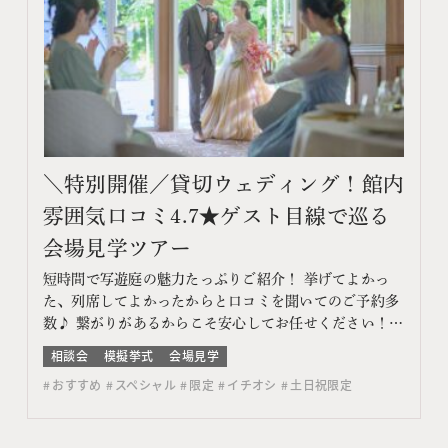
＼特別開催／貸切ウェディング！館内
雰囲気口コミ4.7★ゲスト目線で巡る
会場見学ツアー
短時間で写遊庭の魅力たっぷりご紹介！ 挙げてよかっ
た、列席してよかったからと口コミを聞いてのご予約多
数♪ 繋がりがあるからこそ安心してお任せください！
お写真のみをご検討のお客様はフォトウェディング相談
相談会
模擬挙式
会場見学
会へ このフェアに含まれるコンテンツ フェア特典 特典
おすすめ
スペシャル
限定
イチオシ
土日祝限定
内容 WEBサイトよりフェア予約をしていただき、ご来
館いただいた方限定でエンゲージメントフォトをプレゼ
ン…