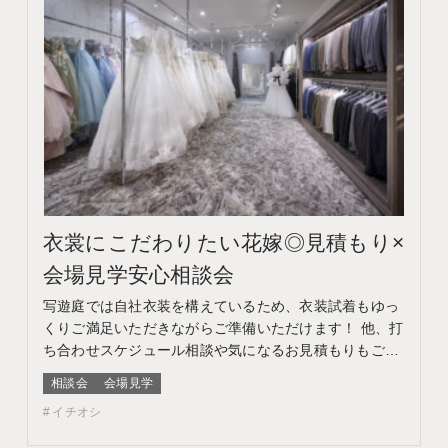
衣裳にこだわりたい花嫁◎見積もり×
会場見学安心相談会
写遊庭では自社衣装を構えているため、衣装試着もゆっ
くりご満足いただきながらご準備いただけます！ 他、打
ち合わせスケジュール相談や気になるお見積もりもご提
案♪ このフェアに含まれるコンテンツ フェア特典 特典内
相談会
会場見学
容 WEBサイトよりフェア予約をしていただき、ご来館
イチオシ
いただいた方限定でエンゲージメントフォトをプレゼン
ト♪ 期間 ネット予約：前日18時までTEL予約：…