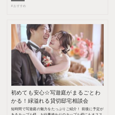
コンテンツ フェア特典 特典内容 WEBサイトよりフェア
おすすめ
予約をしていただき、ご来館いただいた方限定でエンゲ
ージメントフォトをプレゼント♪ 期間 ネット予…
初めても安心☆写遊庭がまるごとわ
かる！緑溢れる貸切邸宅相談会
短時間で写遊庭の魅力をたっぷりご紹介！ 前後に予定が
あるカップル様、お仕事終わりのカップル様にもオスス