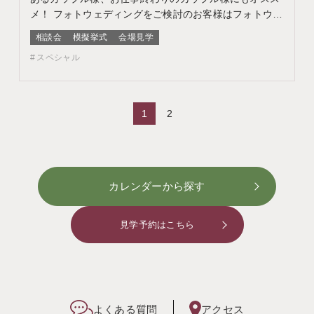
メ！ フォトウェディングをご検討のお客様はフォトウェ
ディング相談会よりご予約ください このフェアに含まれ
相談会
模擬挙式
会場見学
るコンテンツ フェア特典 特典内容 WEBサイトよりフェ
スペシャル
ア予約をしていただき、ご来館いただいた方限定でエン
ゲージメントフォトをプレゼント♪ 期間 ネット予…
1
2
カレンダーから探す
見学予約はこちら
よくある質問
アクセス