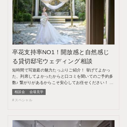
卒花支持率NO1！開放感と自然感じ
る貸切邸宅ウェディング相談
短時間で写遊庭の魅力たっぷりご紹介！ 挙げてよかっ
た、列席してよかったからと口コミを聞いてのご予約多
数♪ 繋がりがあるからこそ安心してお任せください！ こ
のフェアに含まれるコンテンツ フェア特典 特典内容
相談会
会場見学
WEBサイトよりフェア予約をしていただき、ご来館いた
スペシャル
だいた方限定でエンゲージメントフォトをプレゼント♪
期間 ネット予約：前日18時までTEL予約：当日ま…