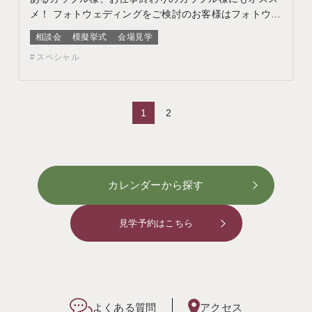
メ！ フォトウェディングをご検討のお客様はフォトウェ
ディング相談会よりご予約ください このフェアに含まれ
相談会
模擬挙式
会場見学
るコンテンツ フェア特典 特典内容 WEBサイトよりフェ
スペシャル
ア予約をしていただき、ご来館いただいた方限定でエン
ゲージメントフォトをプレゼント♪ 期間 ネット予…
1
2
カレンダーから探す
見学予約はこちら
よくある質問
アクセス