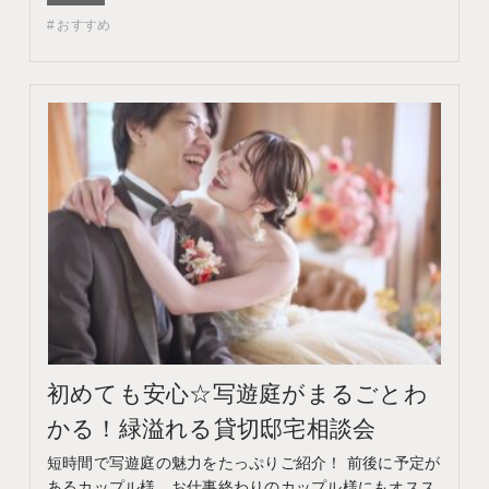
コンテンツ フェア特典 特典内容 WEBサイトよりフェア
おすすめ
予約をしていただき、ご来館いただいた方限定でエンゲ
ージメントフォトをプレゼント♪ 期間 ネット予…
初めても安心☆写遊庭がまるごとわ
かる！緑溢れる貸切邸宅相談会
短時間で写遊庭の魅力をたっぷりご紹介！ 前後に予定が
あるカップル様、お仕事終わりのカップル様にもオスス