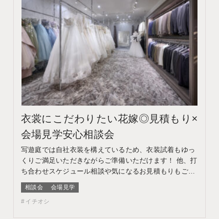
衣裳にこだわりたい花嫁◎見積もり×
会場見学安心相談会
写遊庭では自社衣装を構えているため、衣装試着もゆっ
くりご満足いただきながらご準備いただけます！ 他、打
ち合わせスケジュール相談や気になるお見積もりもご提
案♪ このフェアに含まれるコンテンツ フェア特典 特典内
相談会
会場見学
容 WEBサイトよりフェア予約をしていただき、ご来館
イチオシ
いただいた方限定でエンゲージメントフォトをプレゼン
ト♪ 期間 ネット予約：前日18時までTEL予約：…