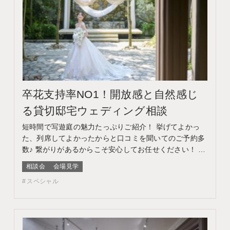
卒花支持率NO1！開放感と自然感じ
る貸切邸宅ウェディング相談
短時間で写遊庭の魅力たっぷりご紹介！ 挙げてよかっ
た、列席してよかったからと口コミを聞いてのご予約多
数♪ 繋がりがあるからこそ安心してお任せください！ こ
のフェアに含まれるコンテンツ フェア特典 特典内容
相談会
会場見学
WEBサイトよりフェア予約をしていただき、ご来館いた
スペシャル
だいた方限定でエンゲージメントフォトをプレゼント♪
期間 ネット予約：前日18時までTEL予約：当日ま…