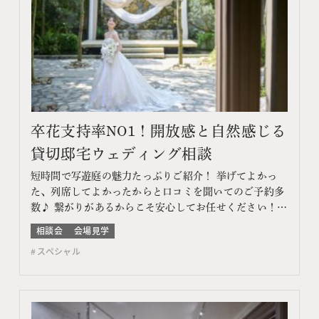
卒花支持率NO1！開放感と自然感じる
貸切邸宅ウェディング相談
短時間で写遊庭の魅力たっぷりご紹介！ 挙げてよかっ
た、列席してよかったからと口コミを聞いてのご予約多
数♪ 繋がりがあるからこそ安心してお任せください！
このフェアに含まれるコンテンツ フェア特典 特典内容
相談会
会場見学
WEBサイトよりフェア予約をしていただき、ご来館いた
スペシャル
だいた方限定でエンゲージメントフォトをプレゼント♪
期間 ネット予約：前日18時までTEL予約：当日ま…