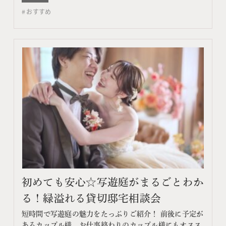
コンテンツ フェア特典 特典内容 WEBサイトよりフェア
おすすめ
予約をしていただき、ご来館いただいた方限定でエンゲ
ージメントフォトをプレゼント♪ 期間 ネット予…
初めても安心☆写遊庭がまるごとわか
る！緑溢れる貸切邸宅相談会
短時間で写遊庭の魅力をたっぷりご紹介！ 前後に予定が
あるカップル様、お仕事終わりのカップル様にもオスス