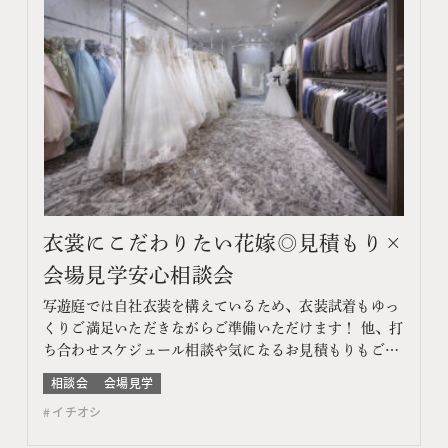
衣裳にこだわりたい花嫁◎見積もり×
会場見学安心相談会
写遊庭では自社衣装を構えているため、衣装試着もゆっ
くりご満足いただきながらご準備いただけます！ 他、打
ち合わせスケジュール相談や気になるお見積もりもご提
案♪ このフェアに含まれるコンテンツ フェア特典 特典
相談会
会場見学
内容 WEBサイトよりフェア予約をしていただき、ご来
イチオシ
館いただいた方限定でエンゲージメントフォトをプレゼ
ント♪ 期間 ネット予約：前日18時までTEL予約：…