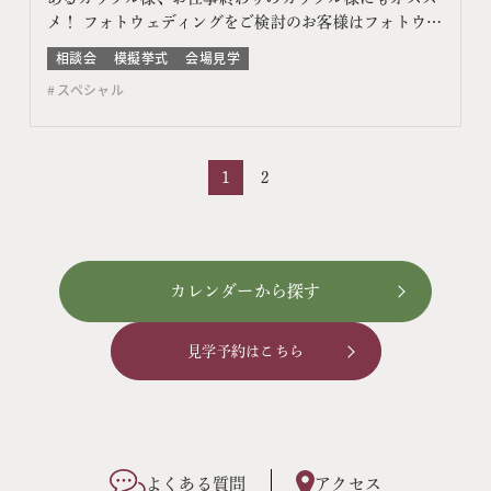
メ！ フォトウェディングをご検討のお客様はフォトウェ
ディング相談会よりご予約ください このフェアに含まれ
相談会
模擬挙式
会場見学
るコンテンツ フェア特典 特典内容 WEBサイトよりフェ
スペシャル
ア予約をしていただき、ご来館いただいた方限定でエン
ゲージメントフォトをプレゼント♪ 期間 ネット予…
1
2
カレンダーから探す
見学予約はこちら
よくある質問
アクセス