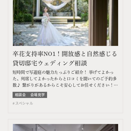
卒花支持率NO1！開放感と自然感じる
貸切邸宅ウェディング相談
短時間で写遊庭の魅力たっぷりご紹介！ 挙げてよかっ
た、列席してよかったからと口コミを聞いてのご予約多
数♪ 繋がりがあるからこそ安心してお任せください！
このフェアに含まれるコンテンツ フェア特典 特典内容
相談会
会場見学
WEBサイトよりフェア予約をしていただき、ご来館いた
スペシャル
だいた方限定でエンゲージメントフォトをプレゼント♪
期間 ネット予約：前日18時までTEL予約：当日ま…