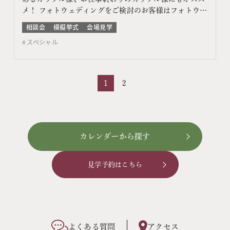
メ！ フォトウェディングをご検討のお客様はフォトウェ
ディング相談会よりご予約ください このフェアに含まれ
相談会
模擬挙式
会場見学
るコンテンツ フェア特典 特典内容 WEBサイトよりフェ
スペシャル
ア予約をしていただき、ご来館いただいた方限定でエン
ゲージメントフォトをプレゼント♪ 期間 ネット予…
1
2
カレンダーから探す
見学予約はこちら
よくある質問
アクセス