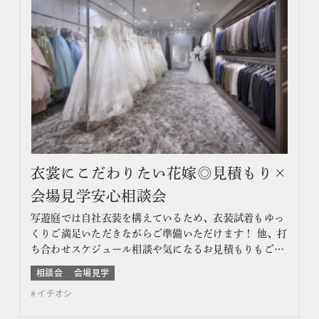
衣裳にこだわりたい花嫁◎見積もり×
会場見学安心相談会
写遊庭では自社衣装を構えているため、衣装試着もゆっ
くりご満足いただきながらご準備いただけます！ 他、打
ち合わせスケジュール相談や気になるお見積もりもご提
案♪ このフェアに含まれるコンテンツ フェア特典 特典
相談会
会場見学
内容 WEBサイトよりフェア予約をしていただき、ご来
イチオシ
館いただいた方限定でエンゲージメントフォトをプレゼ
ント♪ 期間 ネット予約：前日18時までTEL予約：…