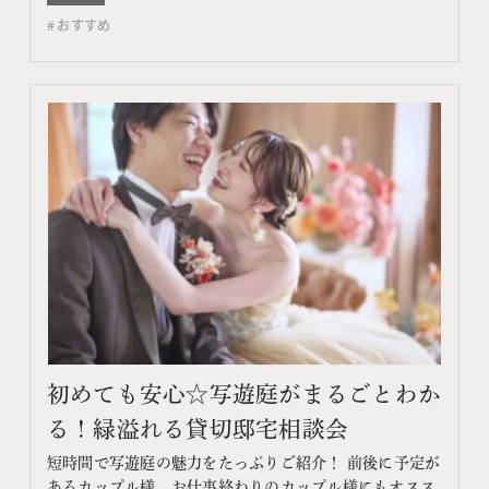
コンテンツ フェア特典 特典内容 WEBサイトよりフェア
おすすめ
予約をしていただき、ご来館いただいた方限定でエンゲ
ージメントフォトをプレゼント♪ 期間 ネット予…
初めても安心☆写遊庭がまるごとわか
る！緑溢れる貸切邸宅相談会
短時間で写遊庭の魅力をたっぷりご紹介！ 前後に予定が
あるカップル様、お仕事終わりのカップル様にもオスス