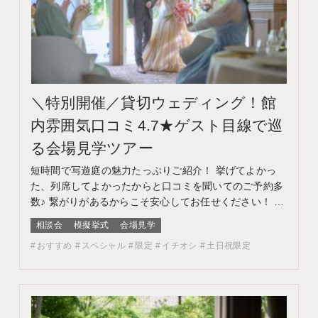
＼特別開催／貸切ウェディング！館
内雰囲気口コミ4.7★ゲスト目線で巡
る会場見学ツアー
短時間で写遊庭の魅力たっぷりご紹介！ 挙げてよかっ
た、列席してよかったからと口コミを聞いてのご予約多
数♪ 繋がりがあるからこそ安心してお任せください！ お
写真のみをご検討のお客様はフォトウェディング相談会
相談会
模擬挙式
会場見学
へ このフェアに含まれるコンテンツ フェア特典 特典内
おすすめ
スペシャル
限定
イチオシ
土日祝限定
容 WEBサイトよりフェア予約をしていただき、ご来館
いただいた方限定でエンゲージメントフォトをプレゼ
ン…