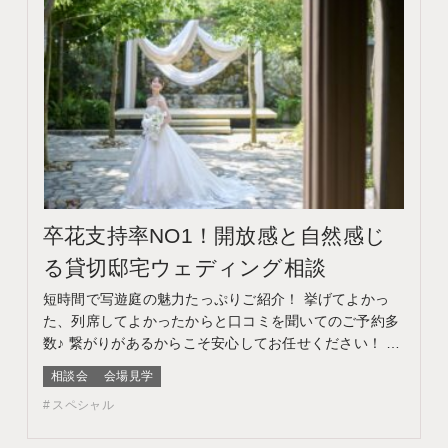
卒花支持率NO1！開放感と自然感じ
る貸切邸宅ウェディング相談
短時間で写遊庭の魅力たっぷりご紹介！ 挙げてよかっ
た、列席してよかったからと口コミを聞いてのご予約多
数♪ 繋がりがあるからこそ安心してお任せください！ こ
のフェアに含まれるコンテンツ フェア特典 特典内容
相談会
会場見学
WEBサイトよりフェア予約をしていただき、ご来館いた
スペシャル
だいた方限定でエンゲージメントフォトをプレゼント♪
期間 ネット予約：前日18時までTEL予約：当日ま…