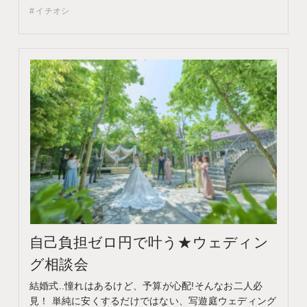
イチオシ
いただいた方限定でエンゲージメントフォトをプレゼン
ト♪ 期間 ネット予約：前日18時までTEL予約：…
自己負担ゼロ円で叶う★ウェディン
グ相談会
結婚式..憧れはあるけど、予算が心配!そんなお二人必
見！ 単純に安くするだけではない、写遊庭ウェディング