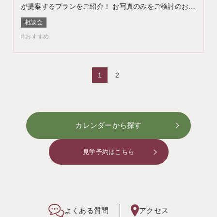
が提案するプランをご紹介！ お写真のみをご検討のお客
様はフォトウェディング相談会へ このフェアに含まれる
相談会
コンテンツ フェア特典 特典内容 WEBサイトよりフェア
おすすめ
予約をしていただき、ご来館いただいた方限定でエンゲ
ージメントフォトをプレゼント♪ 期間 ネット予…
1
2
カレンダーから探す
見学予約はこちら
よくある質問
アクセス