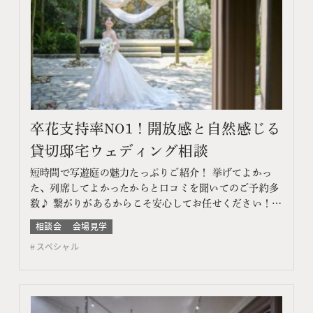
卒花支持率NO1！開放感と自然感じる
貸切邸宅ウェディング相談
短時間で写遊庭の魅力たっぷりご紹介！ 挙げてよかっ
た、列席してよかったからと口コミを聞いてのご予約多
数♪ 繋がりがあるからこそ安心してお任せください！
このフェアに含まれるコンテンツ フェア特典 特典内容
相談会
会場見学
WEBサイトよりフェア予約をしていただき、ご来館いた
スペシャル
だいた方限定でエンゲージメントフォトをプレゼント♪
期間 ネット予約：前日18時までTEL予約：当日ま…