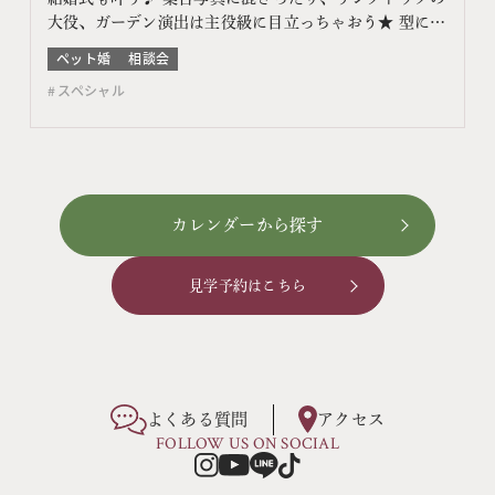
大役、ガーデン演出は主役級に目立っちゃおう★ 型には
まらないオリジナルWのご相談や見積もりのご相談もで
ペット婚
相談会
きます。 このフェアに含まれるコンテンツ フェア特典
スペシャル
特典内容 WEBサイトよりフェア予約をしていただき、
ご来館いただいた方限定でエンゲージメントフォトを
プ…
カレンダーから探す
見学予約はこちら
よくある質問
アクセス
FOLLOW US ON SOCIAL