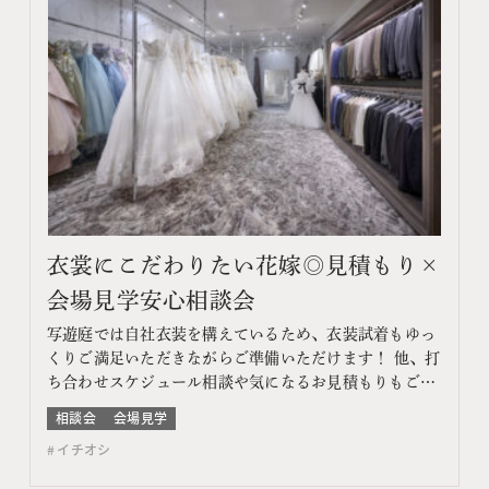
衣裳にこだわりたい花嫁◎見積もり×
会場見学安心相談会
写遊庭では自社衣装を構えているため、衣装試着もゆっ
くりご満足いただきながらご準備いただけます！ 他、打
ち合わせスケジュール相談や気になるお見積もりもご提
案♪ このフェアに含まれるコンテンツ フェア特典 特典
相談会
会場見学
内容 WEBサイトよりフェア予約をしていただき、ご来
イチオシ
館いただいた方限定でエンゲージメントフォトをプレゼ
ント♪ 期間 ネット予約：前日18時までTEL予約：…