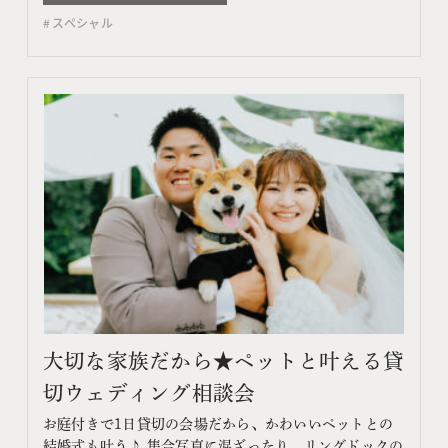
るコンテンツ フェア特典 特典内容 WEBサイトよりフェ
スペシャル
ア予約をしていただき、ご来館いただいた方限定でエン
ゲージメントフォトをプレゼント♪ 期間 ネット予…
大切な家族だから★ペットと叶える貸
切ウェディング相談会
お庭付きで1日貸切の会場だから、かわいいペットとの
結婚式も叶う♪ 集合写真に混ざったり、リングドックの