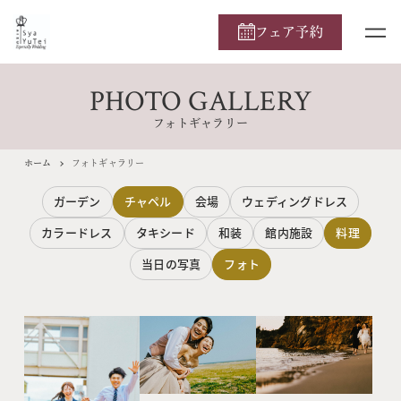
フェア予約
PHOTO GALLERY
フォトギャラリー
ホーム
フォトギャラリー
ガーデン
チャペル
会場
ウェディングドレス
カラードレス
タキシード
和装
館内施設
料理
当日の写真
フォト