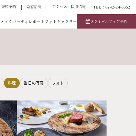
TEL：0242-24-3052
来館予約
新着情報
アクセス・採用情報
アメイク
パーティレポート
フォトギャラリー
ブライダルフェア予約
料理
当日の写真
フォト