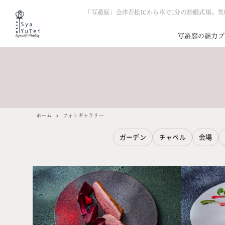
「写遊庭」会津若松ICから車で1分の結婚式場。
写遊庭の魅力
ブ
ホーム
フォトギャラリー
ガーデン
チャペル
会場