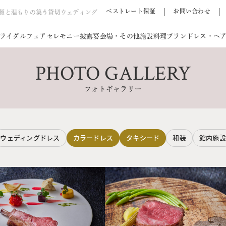
ベストレート保証
お問い合わせ
笑顔と温もりの集う貸切ウェディング
ライダルフェア
セレモニー
披露宴会場・その他施設
料理
プラン
ドレス・ヘ
PHOTO GALLERY
フォトギャラリー
ウェディングドレス
カラードレス
タキシード
和装
館内施設