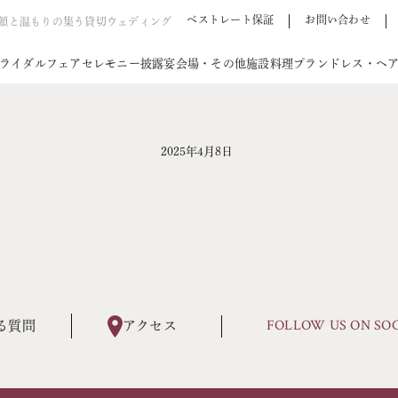
ベストレート保証
お問い合わせ
笑顔と温もりの集う貸切ウェディング
ライダルフェア
セレモニー
披露宴会場・その他施設
料理
プラン
ドレス・ヘ
2025年4月8日
FOLLOW US ON SO
る質問
アクセス