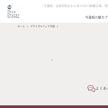
「写遊庭」会津若松ICから車で1分の結婚式場。
写遊庭の魅力
ブ
ホーム
ブライダルフェア日程
よくあ