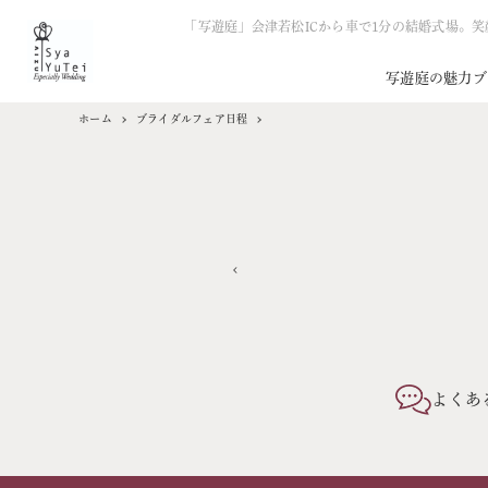
「写遊庭」会津若松ICから車で1分の結婚式場。
写遊庭の魅力
ブ
ホーム
ブライダルフェア日程
よくあ