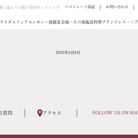
ベストレート保証
お問い合わせ
笑顔と温もりの集う貸切ウェディング
ライダルフェア
セレモニー
披露宴会場・その他施設
料理
プラン
ドレス・ヘ
2025年4月8日
FOLLOW US ON SO
る質問
アクセス