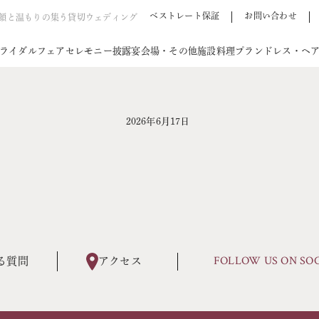
ベストレート保証
お問い合わせ
笑顔と温もりの集う貸切ウェディング
ライダルフェア
セレモニー
披露宴会場・その他施設
料理
プラン
ドレス・ヘ
2026年6月17日
FOLLOW US ON SO
る質問
アクセス