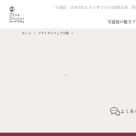
「写遊庭」会津若松ICから車で1分の結婚式場。
写遊庭の魅力
ブ
ホーム
ブライダルフェア日程
よくあ