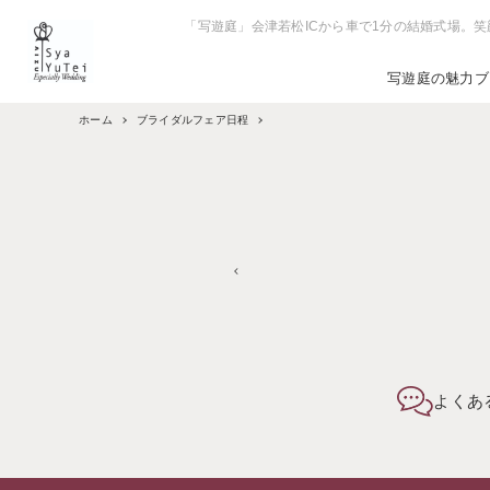
「写遊庭」会津若松ICから車で1分の結婚式場。
写遊庭の魅力
ブ
ホーム
ブライダルフェア日程
よくあ