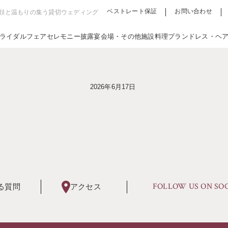
ベストレート保証
お問い合わせ
笑顔と温もりの集う貸切ウェディング
ライダルフェア
セレモニー
披露宴会場・その他施設
料理
プラン
ドレス・ヘ
2026年6月17日
FOLLOW US ON SO
る質問
アクセス