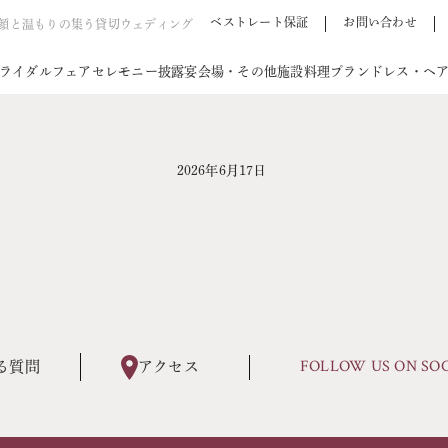
ベストレート保証
お問い合わせ
笑顔と温もりの集う貸切ウェディング
ライダルフェア
セレモニー
披露宴会場・その他施設
料理
プラン
ドレス・ヘ
2026年6月17日
FOLLOW US ON SO
る質問
アクセス