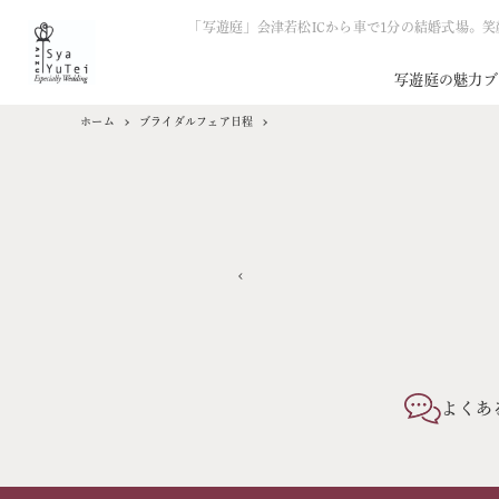
「写遊庭」会津若松ICから車で1分の結婚式場。
写遊庭の魅力
ブ
ホーム
ブライダルフェア日程
よくあ