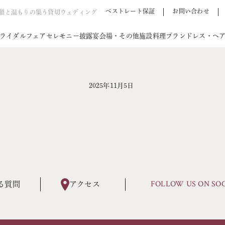
ベストレート保証
お問い合わせ
笑顔と温もりの集う貸切ウェディング
ライダルフェア
セレモニー
披露宴会場・その他施設
料理
プラン
ドレス・ヘ
2025年11月5日
FOLLOW US ON SO
る質問
アクセス