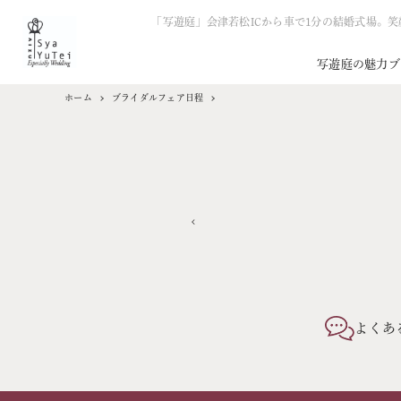
「写遊庭」会津若松ICから車で1分の結婚式場。
写遊庭の魅力
ブ
ホーム
ブライダルフェア日程
よくあ