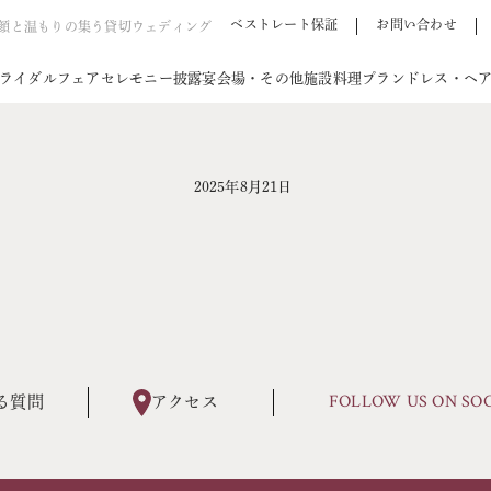
ベストレート保証
お問い合わせ
笑顔と温もりの集う貸切ウェディング
ライダルフェア
セレモニー
披露宴会場・その他施設
料理
プラン
ドレス・ヘ
2025年8月21日
FOLLOW US ON SO
る質問
アクセス