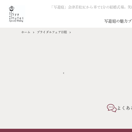
「写遊庭」会津若松ICから車で1分の結婚式場。
写遊庭の魅力
ブ
ホーム
ブライダルフェア日程
よくあ