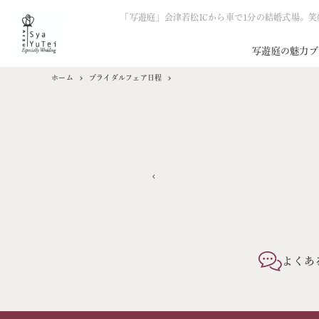
「写遊庭」会津若松ICから車で1分の結婚式場。
写遊庭の魅力
ブ
ホーム
ブライダルフェア日程
よくあ