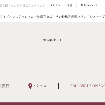
ベストレート保証
お問い合わせ
笑顔と温もりの集う貸切ウェディング
ライダルフェア
セレモニー
披露宴会場・その他施設
料理
プラン
ドレス・ヘ
2025年7月2日
FOLLOW US ON SO
る質問
アクセス