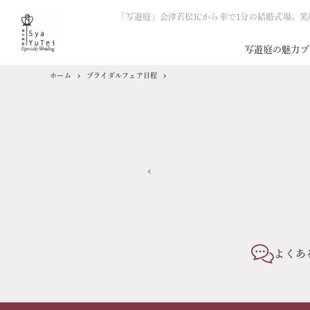
「写遊庭」会津若松ICから車で1分の結婚式場。
写遊庭の魅力
ブ
ホーム
ブライダルフェア日程
よくあ