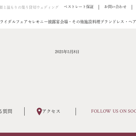
ベストレート保証
お問い合わせ
笑顔と温もりの集う貸切ウェディング
ライダルフェア
セレモニー
披露宴会場・その他施設
料理
プラン
ドレス・ヘ
2025年5月8日
FOLLOW US ON SO
る質問
アクセス