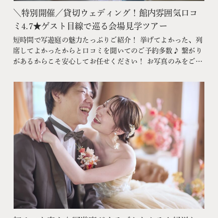
＼特別開催／貸切ウェディング！館内雰囲気口コ
ミ4.7★ゲスト目線で巡る会場見学ツアー
短時間で写遊庭の魅力たっぷりご紹介！ 挙げてよかった、列
席してよかったからと口コミを聞いてのご予約多数♪ 繋がり
があるからこそ安心してお任せください！ お写真のみをご検
討のお客様はフォトウェディング相談会へ このフェアに含ま
れるコンテンツ フェア特典 特典内容 WEBサイトよりフェア
予約をしていただき、ご来館いただいた方限定でエンゲージ
メントフォトをプレゼン…